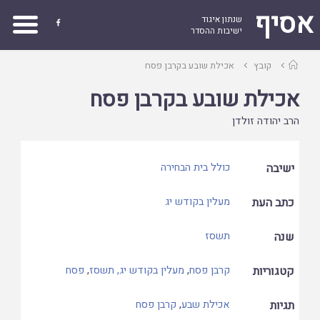
אסיף
שנתון איגוד

ישיבות ההסדר
עמוד
קובץ
אכילת שובע בקרבן פסח
ראשי
אכילת שובע בקרבן פסח
הרב יהודה זולדן
ישיבה
כולל בית הבחירה
כתב העת
מעלין בקודש יג
שנה
תשסז
קטגוריות
קרבן פסח
,
מעלין בקודש יג, תשסז
,
פסח
תגיות
אכילת שבע
,
קרבן פסח