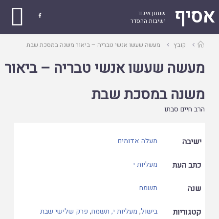
אסיף
שנתון איגוד

ישיבות ההסדר
עמוד
קובץ
מעשה שעשו אנשי טבריה – ביאור משנה במסכת שבת
ראשי
מעשה שעשו אנשי טבריה – ביאור
משנה במסכת שבת
הרב חיים סבתו
ישיבה
מעלה אדומים
כתב העת
מעליות י
שנה
תשמח
קטגוריות
בישול
,
מעליות י, תשמח
,
פרק שלישי שבת