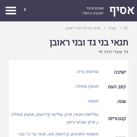
אסיף
שנתון איגוד

ישיבות ההסדר
עמוד
קובץ
תנאי בני גד ובני ראובן
ראשי
תנאי בני גד ובני ראובן
ניר צוברי ודוד חי
ישיבה
שדמות נריה
כתב העת
ממעין מחולה
שנה
תשנח
שליחות ותנאי
,
פרק שלישי קידושין
,
ממעין מחולה
קטגוריות
ו
,
פרק שביעי גיטין
משפטי התנאים
,
קידושין סא
,
תנאי בני גד ובני