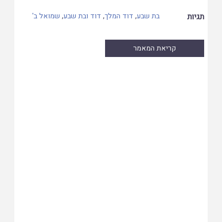
תגיות
בת שבע
,
דוד המלך
,
דוד ובת שבע
,
שמואל ב'
קריאת המאמר
Skip
to
PDF
content