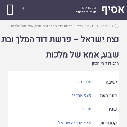
אסיף
שנתון איגוד

ישיבות ההסדר
עמוד
קובץ
נצח ישראל – פרשת דוד המלך ובת שבע, אמא של מלכות
ראשי
נצח ישראל – פרשת דוד המלך ובת
שבע, אמא של מלכות
הרב דוד חי הכהן
ישיבה
מרכז הרב
כתב העת
ניצני ארץ יז
שנה
תשעב
קטגוריות
ניצני ארץ יז
,
שמואל