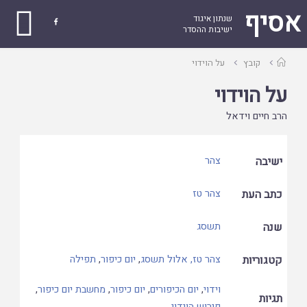
אסיף
שנתון איגוד

ישיבות ההסדר
עמוד
קובץ
על הוידוי
ראשי
על הוידוי
הרב חיים וידאל
ישיבה
צהר
כתב העת
צהר טז
שנה
תשסג
קטגוריות
צהר טז, אלול תשסג
,
יום כיפור
,
תפילה
וידוי
,
יום הכיפורים
,
יום כיפור
,
מחשבת יום כיפור
,
תגיות
פירוש הוידוי