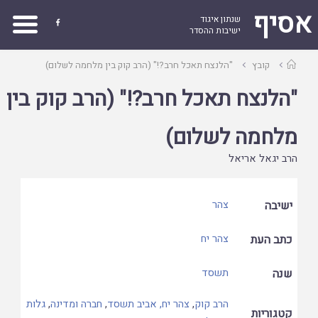
אסיף
שנתון איגוד

ישיבות ההסדר
עמוד
קובץ
"הלנצח תאכל חרב?!" (הרב קוק בין מלחמה לשלום)
ראשי
"הלנצח תאכל חרב?!" (הרב קוק בין
מלחמה לשלום)
הרב יגאל אריאל
ישיבה
צהר
כתב העת
צהר יח
שנה
תשסד
הרב קוק
,
צהר יח, אביב תשסד
,
חברה ומדינה
,
גלות
קטגוריות