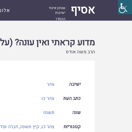
אסיף
שנתון איגוד
אלומ
ישיבות
ההסדר
עמוד
קובץ
מדוע קראתי ואין עונה? (על התפילות להצלת
ראשי
מדוע קראתי ואין עונה? (ע
הרב משה אודס
ישיבה
צהר
כתב העת
צהר כו
שנה
תשסו
קטגוריות
צהר כו, קיץ תשסו
,
חברה ומדי