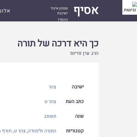
אסיף
שנתון איגוד
אלומ
ישיבות
ההסדר
עמוד
קובץ
כך היא דרכה של תורה
ראשי
כך היא דרכה של תורה
הרב ערן פרינס
ישיבה
צהר
כתב העת
צהר ט
שנה
תשסב
קטגוריות
התורה ולימודה
,
צהר ט, חורף