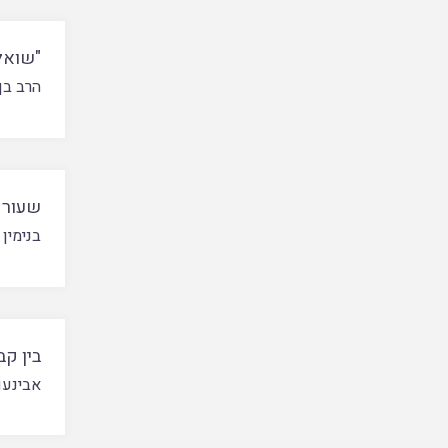
"שואלי
הרב בן 
שעור א
בנימין
בין ק
אבינעם