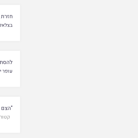
חזרת 
בצלאל
להסתכ
עופר י
"הצם 
קטורת