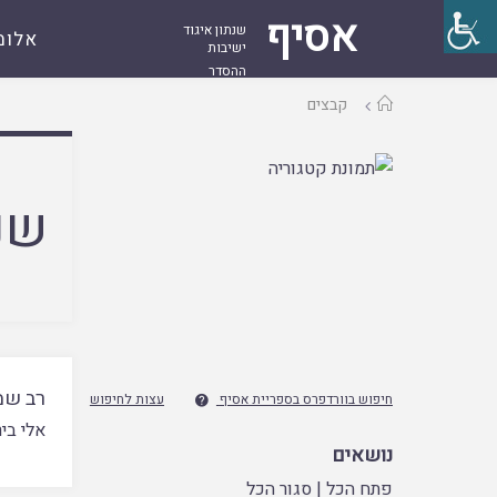
אסיף
שנתון איגוד
אלומ
ישיבות
ההסדר
עמוד
קבצים
ראשי
שנ
רב שמח
חיפוש בוורדפרס בספריית אסיף
עצות לחיפוש

אלי ביר
נושאים
פתח הכל
|
סגור הכל