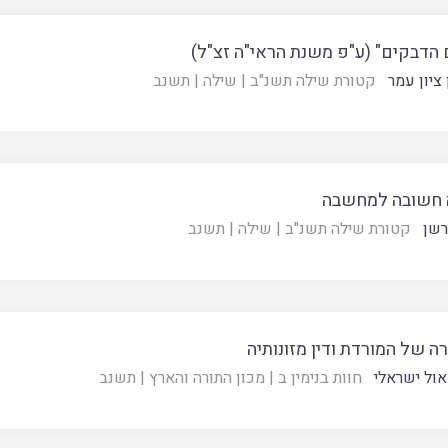
 הדבקים" (ע"פ משנת הראי"ה זצ"ל)
ציון עמר
קטורת שילה תשנ"ב
|
שילה
|
תשנב
 חשובה למחשבה
רשן
קטורת שילה תשנ"ב
|
שילה
|
תשנב
רה של המורדת ודין מזונותיה
ול ישראלי
חוות בנימין ב
|
מכון התורה והארץ
|
תשנב