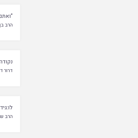
"ואתם
הרב בן 
נקודה
דרור ד
לו:גיד
הרב שא