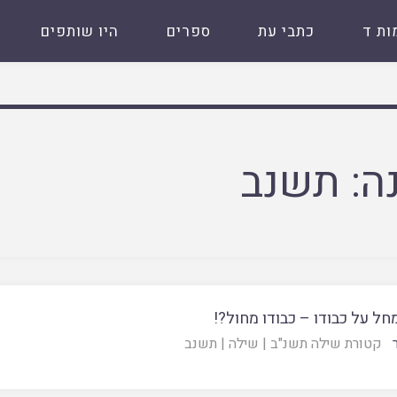
ות ד
כתבי עת
ספרים
היו שותפים
ה:
תשנב
ל על כבודו – כבודו מחול?!
קטורת שילה תשנ"ב
|
שילה
|
תשנב