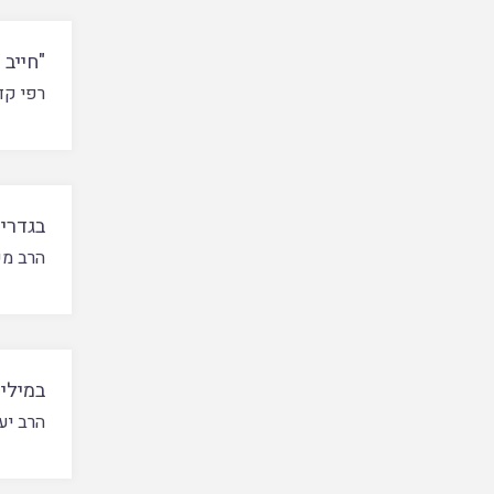
"חייב 
רפי קד
בגדרי 
הרב מש
במילי 
הרב יע