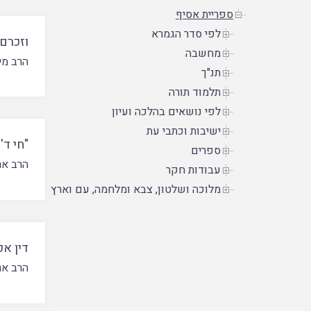
ספריית אסיף
לפי סדר הגמרא
וזכרם
מחשבה
הרב מי
תנ"ך
תלמוד תורה
לפי נושאים בהלכה ועיון
ישיבות וכתבי עת
"חי ד
ספרים
הרב אר
עבודות חקר
מלוכה ושלטון, צבא ומלחמה, עם וארץ
דין אכ
הרב אר