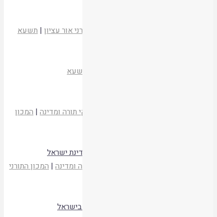
קריאת המאמר
התשובה והכפרה שבשבת
הרב יהודה מורג
לטועמיה חיים
|
המכון התורני אור עציון
|
תשעא
קריאת המאמר
דברי זכרון – הספדים על אליסף חיים ז"ל
לטועמיה חיים
|
המכון התורני אור עציון
|
תשעא
קריאת המאמר
דברי ברכה והקדמה; פרקי חיים
אברהם ישראל שריר
,
הרב יעקב אריאל
פרקי תורה ומדינה
|
המכון
התורני אור עציון
|
תשעז
קריאת המאמר
סמכותם ההלכתית של מוסדות השלטון במדינת ישראל
הרב אריה כ"ץ
,
הרב שאול ישראלי
פרקי תורה ומדינה
|
המכון התורני
אור עציון
|
תשעז
קריאת המאמר
המאבק על דמותן של החברה ושל המדינה בישראל