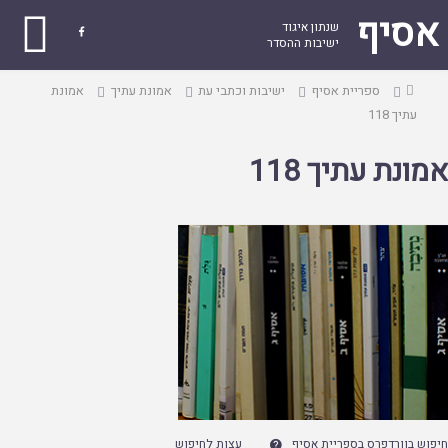
אסיף
שנתון איגוד

ישיבות ההסדר
עמוד
ספריית אסיף
ישיבות וכתבי עת
אמונת עתיך
אמונת
ראשי
עתיך 118
אמונת עתיך 118
חיפוש בוורדפרס בספריית אסיף
עצות לחיפוש
