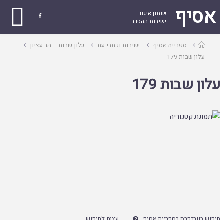
אסיף
שנתון איגוד

ישיבות ההסדר
עמוד
ספריית אסיף
ישיבות וכתבי עת
עלון שבות – הר עציון
ראשי
עלון שבות 179
עלון שבות 179
חיפוש בוורדפרס בספריית אסיף
עצות לחיפוש
