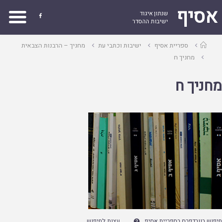
אסיף
שנתון איגוד

ישיבות ההסדר
עמוד
ספריית אסיף
ישיבות וכתבי עת
מחניך – הרבנות הצבאית
ראשי
מחניך ח
מחניך ח
חיפוש בוורדפרס בספריית אסיף
עצות לחיפוש
