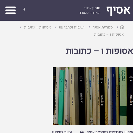
אסיף
שנתון איגוד

ישיבות ההסדר
עמוד
ספריית אסיף
ישיבות וכתבי עת
אסופות – נתיבות
ראשי
אסופות ו – כתובות
אסופות ו – כתובות
חיפוש בוורדפרס בספריית אסיף
עצות לחיפוש
