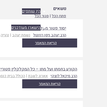
נושאים
היו שותפים
פתח הכל
|
סגור הכל
הישארו מעודכנים
יסוד פטור מקלקל
הרב יעקב ניסן רוזנטל
נשמת יעקב
|
נהריה
קריאת המאמר
הקורע בחמתו ועל מתו – כל המקלקלין פטורים:
הרב מיכאל לוצקי
אארוג לשבת
|
הכולל בבית כנס
קריאת המאמר