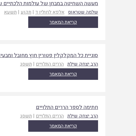
מעשה השחיטה במבחן של עולמות הלכתיים ש
שלמה שטראוס
אלפא לחולין ד
|
תקוע
|
תשעא
קריאת המאמר
סוגיית כל המקלקלין פטורין חוץ מחובל ומבעיר
הרב יצחק שילת
הררים התלויים
|
תשסג
קריאת המאמר
חתימה לספר הררים התלויים
הרב יצחק שילת
הררים התלויים
|
תשסג
קריאת המאמר