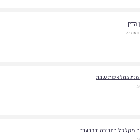
הדין
תשפא
 מנת במלאכות שבת
ב
ית מקלקל בחבורה ובהבערה
ב