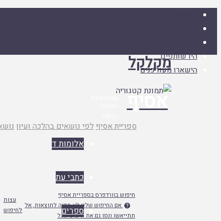
אלומות ד
כתבי עת
ספרים
היו שותפים
מקלקל
הישארו מעודכנים
אסיף
שנתון איגוד
ישיבות
ההסדר
עמוד
ספריית אסיף
לפי נושאים בהלכה ועיון
נושא
ראשי
אלומות ד
כתבי עת
חיפוש בוורדפרס בספריית אסיף
עצות
אם החיפוש שלנו לא מפנה לתוצאות, אל

ספרים
לחיפוש
תתייאשו ונסו גם את חיפוש גוגל