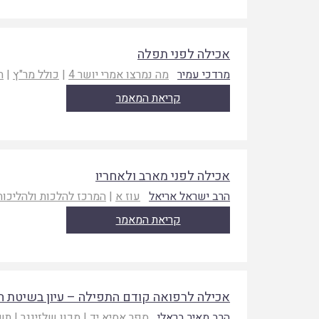
אכילה לפני תפלה
מרדכי עמיר
מה נמרצו אמרי יושר 4
|
כולל מר"ץ
|
ת
קריאת המאמר
אכילה לפני מארב ולאחריו
הרב ישראל אריאל
עוז א
|
המרכז להלכות ולהליכות
קריאת המאמר
אכילה לרפואה קודם התפילה – עיון בשיטת ה
הרב מאיר בראלי
ספר אסיא יד
|
מכון שלזינגר
|
תש