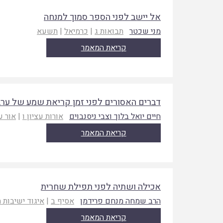
אל יישב לפני הספר סמוך למנחה
מני שכטר
תבואות ג
|
כרמיאל
|
תשעא
קריאת המאמר
דברים האסורים לפני זמן קריאת שמע של ערב
חיים יואל בלוך וצבי ניסנבוים
אורות עציון ו
|
אור ע
קריאת המאמר
אכילה ושתיה לפני תפילת שחרית
הרב שמחה מנחם פרידמן
אסיף ב
|
איגוד ישיבות 
קריאת המאמר