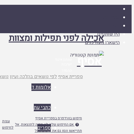
אלומות ד
כתבי עת
ספרים
היו שותפים
אכילה לפני תפילות ומצוות
הישארו מעודכנים
אסיף
שנתון איגוד
ישיבות
ההסדר
עמוד
ספריית אסיף
לפי נושאים בהלכה ועיון
נושא
ראשי
אלומות ד
כתבי עת
חיפוש בוורדפרס בספריית אסיף
עצות
אם החיפוש שלנו לא מפנה לתוצאות, אל

ספרים
לחיפוש
תתייאשו ונסו גם את חיפוש גוגל