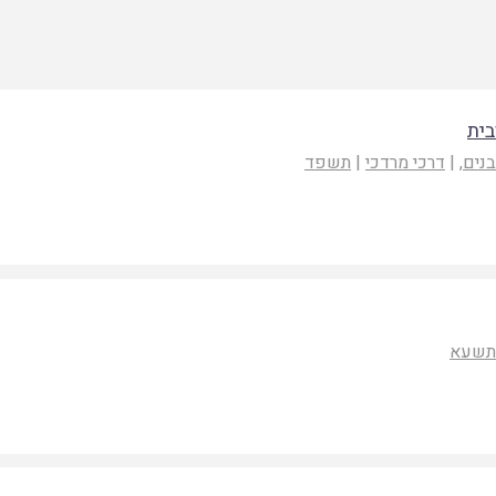
בית
בנים
, |
דרכי מרדכי
|
תשפד
שעא