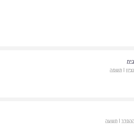
ית
ציון
|
תשמה
ההסדר
|
תשעה