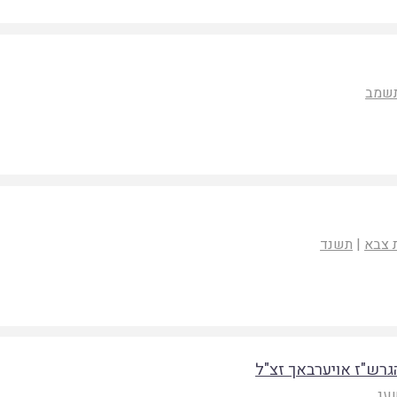
שמב
 צבא
|
תשנד
גרש"ז אויערבאך זצ"ל
עג