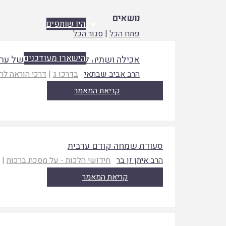
נושאים
היו שותפים
פתח הכל
|
סגור הכל
הישארו מעודכנים
אכילה ושתיה לפני קריאת שמע של ער
הרב אביב שבתאי
בדרכו ג
|
דרכי הוראה לר
קריאת המאמר
סעודת שמחה קודם ערבית
הרב איתן זן בר
חידושי הלכות - על מסכת ברכות
|
ת
קריאת המאמר