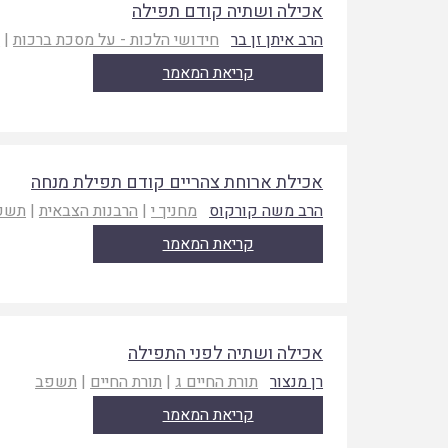
אכילה ושתיה קודם תפילה
הרב איתן זן בר
חידושי הלכות - על מסכת ברכות
|
ת
קריאת המאמר
אכילת ארוחת צהריים קודם תפילת מנחה
הרב משה קורקוס
מחניך י
|
הרבנות הצבאית
|
תשפ
קריאת המאמר
אכילה ושתיה לפני התפילה
רן מנצור
תורת החיים ג
|
תורת החיים
|
תשפב
קריאת המאמר