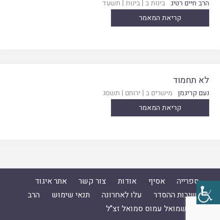
הרב חיים רטיג
בינות ב
|
בינות
|
תשעד
קריאת המאמר
לא תחמוד
נעם קריגמן
מישרים ב
|
ירוחם
|
תשסג
קריאת המאמר
ספרייה
אסיף
אודות
צור קשר
אתר איגוד
ישיבות ההסדר
עלו לאחרונה
תנאי שימוש
הרב
ד"ר שמואל עמוס סמואל זצ"ל