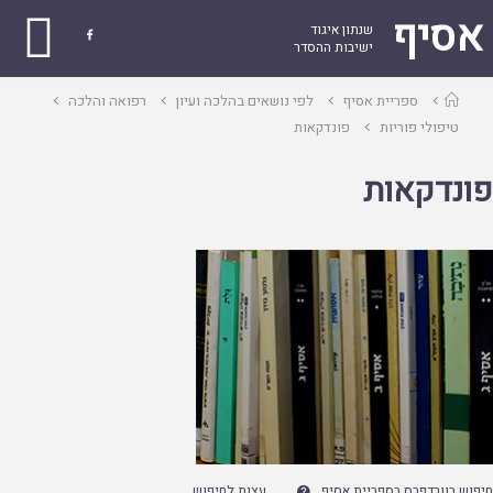
אסיף
שנתון איגוד

ישיבות ההסדר
עמוד
ספריית אסיף
לפי נושאים בהלכה ועיון
רפואה והלכה
ראשי
טיפולי פוריות
פונדקאות
פונדקאות
חיפוש בוורדפרס בספריית אסיף
עצות לחיפוש
