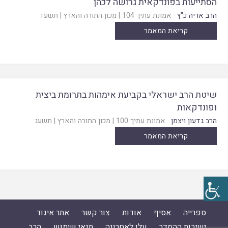
הסתייעות בפונדקאית גרושה לכהן
הרב אריה כ"ץ
אמונת עתיך 104
|
מכון התורה והארץ
|
תשעד
קריאת המאמר
שיטת הרב ישראלי בקביעת אימהות בתרומת ביצית
ופונדקאות
הרב גדעון ויצמן
אמונת עתיך 100
|
מכון התורה והארץ
|
תשעג
קריאת המאמר
ספרייה
אסיף
אודות
צור קשר
אתר איגוד
ישיבות ההסדר
עלו לאחרונה
תנאי שימוש
הרב