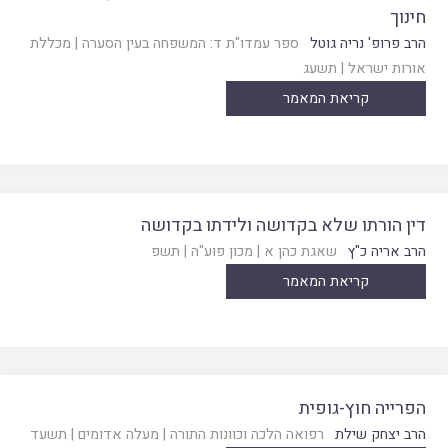
חינוך
הרב פרופ' נריה גוטל
ספר עמדו"ת ד: המשפחה בעין הסערה
|
מכללת
אורות ישראל
|
תשעג
קריאת המאמר
דין הורתו שלא בקדושה ולידתו בקדושה
הרב אריה כ"ץ
שאגת כהן א
|
מכון פוע"ה
|
תשפ
קריאת המאמר
הפרייה חוץ-גופית
הרב יצחק שילת
רפואה הלכה וכוונות התורה
|
מעלה אדומים
|
תשעד