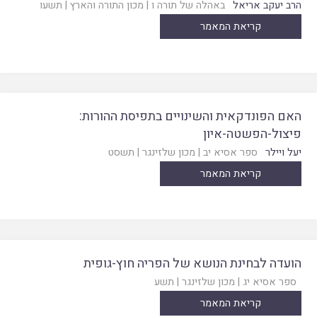
הרב יעקב אריאל
באהלה של תורה ו
|
מכון התורה והארץ
|
תשעו
קריאת המאמר
האם הפונדקאית והשינויים בתפיסת ההורות:
פיצול-הפשטה-איון
יעל ויילר
ספר אסיא יב
|
מכון שלזינגר
|
תשסט
קריאת המאמר
הועדה לבחינת הנושא של הפריה חוץ-גופית
ספר אסיא יג
|
מכון שלזינגר
|
תשע
קריאת המאמר