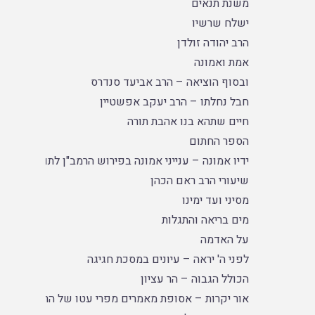
משנת תנאים
ישלח שרשיו
הרב יהודה זולדן
אמת ואמונה
ובסוף הוציאה – הרב אביעד סנדרס
חבל נחלתו – הרב יעקב אפשטיין
חיים שתהא בנו אהבת תורה
הספר החתום
ידיו אמונה – ענייני אמונה בפירוש הרמב"ן לתורה
שיעורי הרב ראם הכהן
מסיני ועד ימינו
מים בריאה והתגלות
על האדמה
לפני ה' יראה – עיונים במסכת חגיגה
הכולל הגבוה – הר עציון
אור יקרות – אסופת מאמרים מפרי עטו של הרב פרופ' נר