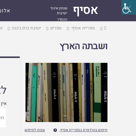
אסיף
שנתון איגוד
אלומ
ישיבות
ההסדר
עמוד
ספריית אסיף
ספרים
ישיבת כרם ביבנה
וש
ראשי
ושבתה הארץ
לא
אין 
חיפוש בוורדפרס בספריית אסיף
עצות לחיפוש
