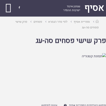
אסיף
שנתון איגוד

ישיבות ההסדר
עמוד
ספריית אסיף
לפי סדר הגמרא
פסחים
פרק שישי
ראשי
פסחים סה-עג
פרק שישי פסחים סה-עג
חיפוש בוורדפרס בספריית אסיף
עצות לחיפוש
