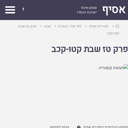
אסיף
שנתון איגוד

ישיבות ההסדר
עמוד
ספריית אסיף
לפי סדר הגמרא
שבת
פרק טז שבת
ראשי
קטו-קכב
פרק טז שבת קטו-קכב
חיפוש בוורדפרס בספריית אסיף
עצות לחיפוש
