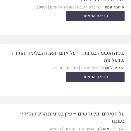
איתמר עמיר
מדברה ז שבת
|
מעלה אדומים
|
תשפב
קריאת המאמר
נגנזה הנשמה במשנה – על אתגר האגדה בלימוד התורה
שבעל פה
הרב יובל שרלו
אסופות ז
|
נתיבות
|
תשפא
קריאת המאמר
על חסידים ועל נחשים – עיון בסוגיית הריגת מזיקין
בשבת
הרב דוד אסולין
אסופות ז
|
נתיבות
|
תשפא