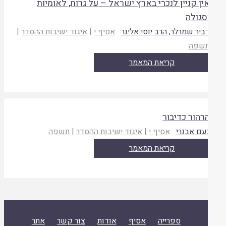
ין קניין לנכרי בארץ ישראל – על גרות, לאומיות
סגולה
ביר שמרלר
,
הרב יוסי אלינר
אסיף י
|
איגוד ישיבות ההסדר
|
שפה
קריאת המאמר
רהור כדיבור
עם אבנרי
אסיף י
|
איגוד ישיבות ההסדר
|
תשפה
קריאת המאמר
ספרייה
אסיף
אודות
צור קשר
אתר