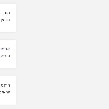
מומר –
בנימין 
אסמכת
טוביה ג
היחס 
יוחאי א