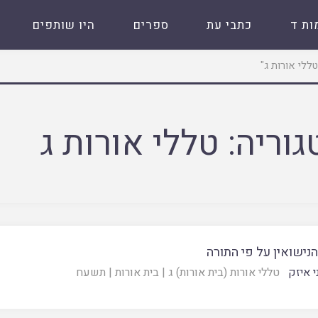
ות ד
כתבי עת
ספרים
היו שותפים
גוריה:
טללי אורות ג
נישואין על פי התורה
י איזק
טללי אורות (בית אורות) ג
|
בית אורות
|
תשעח