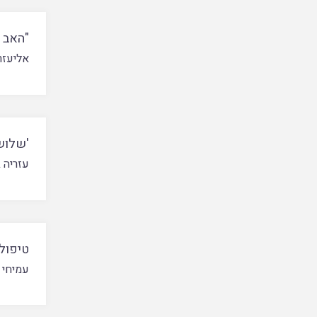
"האב ח
אליעזר 
'שלושה
עזריה 
טיפול 
עמיחי 