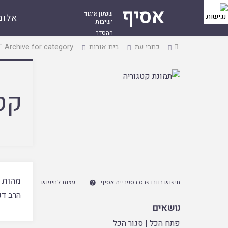
אסיף
שנתון איגוד
אלומ
ישיבות
ההסדר
עמוד
כתבי עת
בית אורות
Archive for category "טללי אורות ג"
ראשי
קט
מהות ה
חיפוש בוורדפרס בספריית אסיף
עצות לחיפוש

הרב דנ
נושאים
פתח הכל
|
סגור הכל