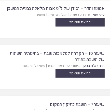
אמונה והדר – יסודן של ל"ט אבות מלאכה בבניית המשכן
עילי שני
מדברה ז שבת
|
מעלה אדומים
|
תשפב
קריאת המאמר
שיעור טו – הקדמה למלאכות שבת – בחינותיה השונות
של השבת בתורה
הרב רא"ם הכהן
שיעורי הרב ראם - שבת
|
עתניאל
|
תשעח
קריאת המאמר
שיעור י – השבת כתיקון המקום