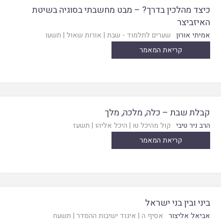
כיצד מהלכין בדרך? – מבט מחשבתי בסוגיה בשיטת
האיזביצר
אמיתי אורון
שערים לתלמוד - שבת
|
אורות שאול
|
תשעו
קריאת המאמר
קבלת שבת – כלה, מלכה, מלך
הרב ניר טיבי
קול מהיכל טו
|
היכל אליהו
|
תשעז
קריאת המאמר
ביני ובין בני ישראל
אביאל אליצור
אסיף ה
|
איגוד ישיבות ההסדר
|
תשעח