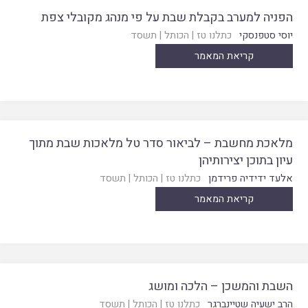
הפניה למערב בקבלת שבת על פי מנהג מקובלי צפת
יוסי סטפנסקי
כתלנו טז
|
הכותל
|
תשסד
קריאת המאמר
מלאכת מחשבת – לביאור סדר טל מלאכות שבת מתוך
עיון בתוכן יצירותיהן
אלעד ידידיה פרידמן
כתלנו טז
|
הכותל
|
תשסד
קריאת המאמר
השבת והמשכן – הלכה ומושג
הרב ישעיה שטיינברגר
כתלנו טז
|
הכותל
|
תשסד