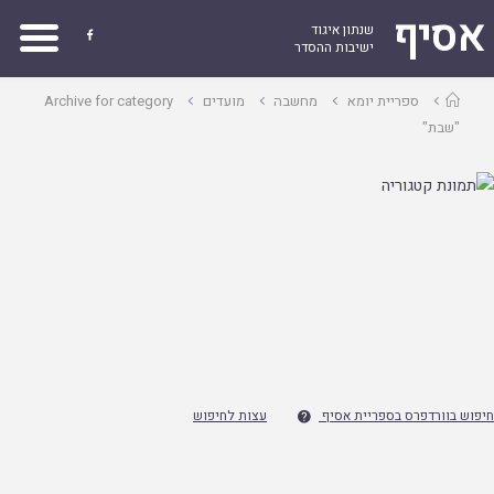
אסיף
שנתון איגוד

ישיבות ההסדר
עמוד
ספריית יומא
מחשבה
מועדים
Archive for category
ראשי
"שבת"
חיפוש בוורדפרס בספריית אסיף
עצות לחיפוש
