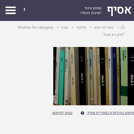
אסיף
שנתון איגוד

ישיבות ההסדר
עמוד
ספריית יומא
תלמוד
שבת
Archive for category
ראשי
"פרק כא שבת"
חיפוש בוורדפרס בספריית אסיף
עצות לחיפוש
