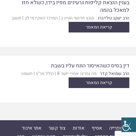
בענין הוצאת קליפות גרעינים מפיו בידו, כשלא חזו
למאכל בהמה
הרב יעקב גולדברג
קובץ חדושי תורה ג
|
המרכז האקדמי לב
|
תשנב
קריאת המאמר
דין בסיס כשהאיסור הונח עליו בשבת
הרב שמואל קדר
מה נמרצו אמרי יושר 8
|
כולל מר"ץ
|
תשמה
קריאת המאמר
ספרייה
אסיף
אודות
צור קשר
אתר איגוד