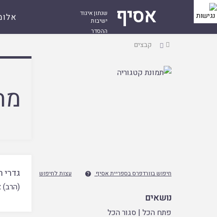
אסיף
שנתון איגוד
אלומ
ישיבות
ההסדר
עמוד
קבצים
ראשי
מח
גדרי 
חיפוש בוורדפרס בספריית אסיף
עצות לחיפוש

(הרב) א
נושאים
פתח הכל
|
סגור הכל