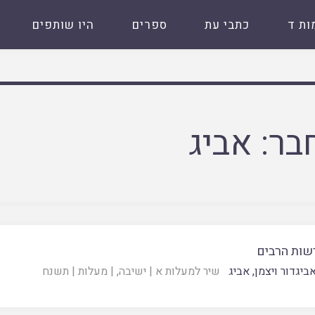
ות ד
כתבי עת
ספרים
היו שותפים
בר:
אביג
רשות הרבים
ביגדור ויצמן
,
אביג
שיר למעלות א
|
ישיבה
, |
מעלות
|
תשנח