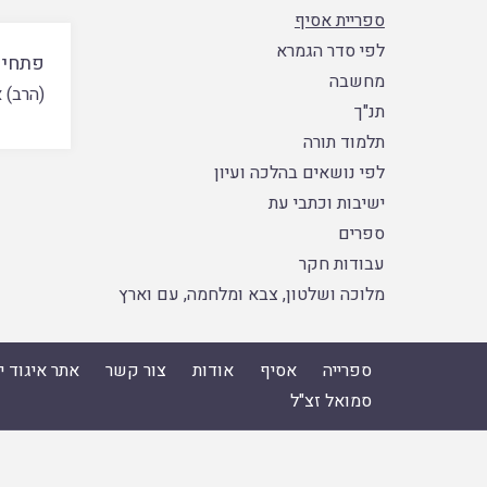
ספריית אסיף
לפי סדר הגמרא
פתחים
מחשבה
(הרב) א
תנ"ך
תלמוד תורה
לפי נושאים בהלכה ועיון
ישיבות וכתבי עת
ספרים
עבודות חקר
מלוכה ושלטון, צבא ומלחמה, עם וארץ
ספרייה
אסיף
אודות
צור קשר
אתר איגוד 
סמואל זצ"ל
ספרייה
|
אסיף
|
אודות
|
צור קשר
|
אתר איגוד ישיבות הה