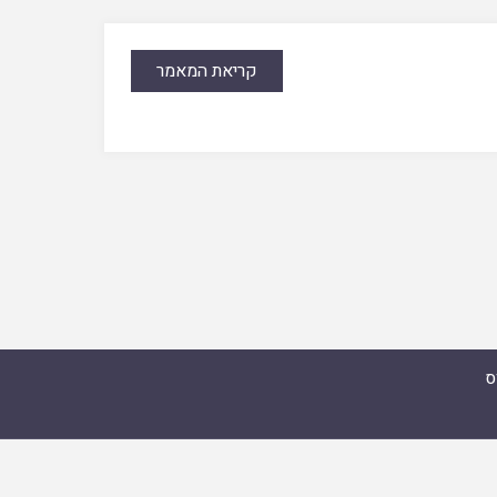
קריאת המאמר
ס
מואל זצ"ל