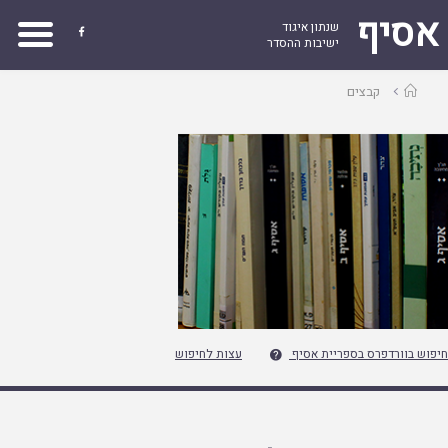
אסיף
שנתון איגוד

ישיבות ההסדר
עמוד
קבצים
ראשי
חיפוש בוורדפרס בספריית אסיף
עצות לחיפוש
