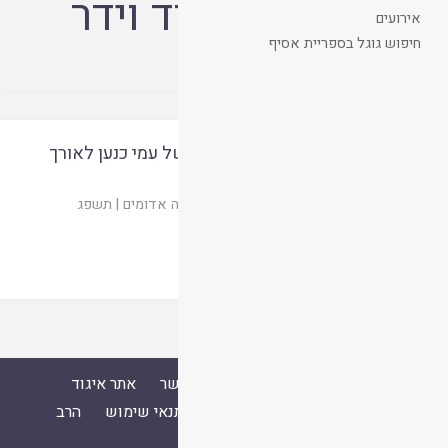
מחבר:
אלעד דוד וידר
אירועים
חיפוש גוגל בספריית אסיף
מהכנעני ועד היבוסי – הופעותיהם של עמי כנען לאורך
התנ"ך
אלעד דוד וידר
מדברה ט - סנהדרין
|
מעלה אדומים
|
תשפג
קריאת המאמר
ספרייה
אסיף
אודות
צור קשר
אתר איגוד
ישיבות ההסדר
עלו לאחרונה
תנאי שימוש
הרב
ד"ר שמואל עמוס סמואל זצ"ל