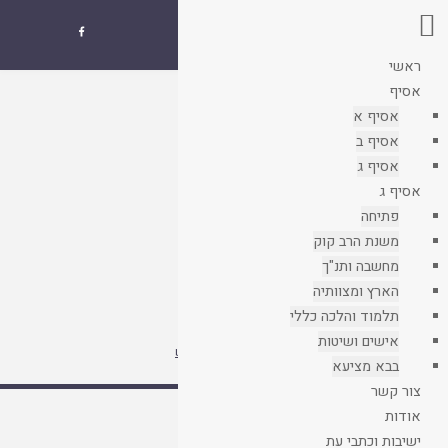
אסיף
שנתון איגוד

ישיבות ההסדר
ראשי
עמוד
אסיף
קבצים
ראשי
אסיף א
אסיף ב
אסיף ג
אסיף ג
פתיחה
משנת הרב קוק
מחשבה ותנ"ך
הארץ ומצוותיה
תלמוד והלכה כללי
אישים ושיטות
חיפוש בוורדפרס בספריית אסיף
עצות לחיפוש

בבא מציעא
צור קשר
אודות
ישיבות וכתבי עת