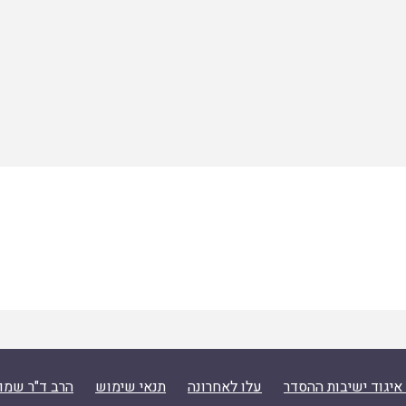
איגוד ישיבות ההסדר
עלו לאחרונה
תנאי שימוש
הרב ד"ר שמו