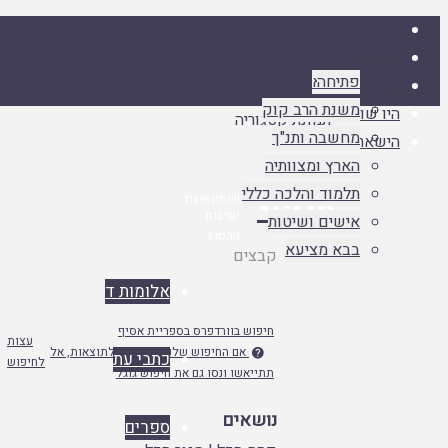
אלומות ד
כתבי עת
פתיחה
אסיף א
ספרים
אסיף ב
משנת הרב קוק
היו שותפים
אסיף ג
מחשבה ותנ"ך
הישארו מעודכנים
הארץ ומצוותיה
אסיף
תלמוד והלכה כללי
שנתון איגוד
ישיבות
אישים ושיטות
ההסדר
בבא מציעא
עמוד
קבצים
ראשי
אלומות ד
חיפוש בוורדפרס בספריית אסיף
עצות
אם החיפוש שלנו לא מפנה לתוצאות, אל

כתבי עת
לחיפוש
תתייאשו ונסו גם את חיפוש גוגל
נושאים
ספרים