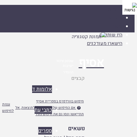
אלומות ד
כתבי עת
ספרים
היו שותפים
הישארו מעודכנים
אסיף
שנתון איגוד
ישיבות
ההסדר
עמוד
קבצים
ראשי
אלומות ד
חיפוש בוורדפרס בספריית אסיף
עצות
אם החיפוש שלנו לא מפנה לתוצאות, אל

כתבי עת
לחיפוש
תתייאשו ונסו גם את חיפוש גוגל
נושאים
ספרים