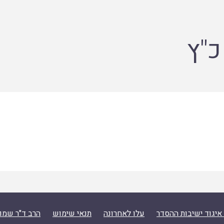
כ"ץ
איגוד ישיבות ההסדר
עלו לאחרונה
תנאי שימוש
הרב ד"ר שמו