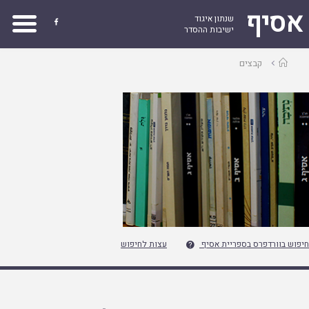
אסיף
שנתון איגוד

ישיבות ההסדר
עמוד
קבצים
ראשי
חיפוש בוורדפרס בספריית אסיף
עצות לחיפוש
