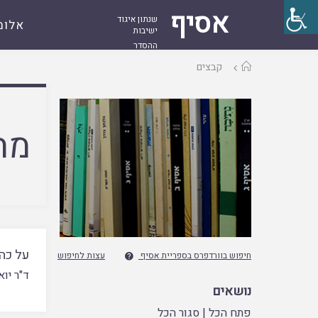
אסיף
שנתון איגוד
אלומ
ישיבות
ההסדר
עמוד
קבצים
ראשי
מח
על כה
חיפוש בוורדפרס בספריית אסיף
עצות לחיפוש

ד"ר יוא
נושאים
פתח הכל
|
סגור הכל