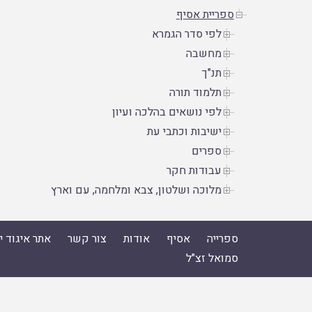
ספריית אסיף
לפי סדר הגמרא
מחשבה
תנ"ך
תלמוד תורה
לפי נושאים בהלכה ועיון
ישיבות וכתבי עת
ספרים
עבודות חקר
מלוכה ושלטון, צבא ומלחמה, עם וארץ
ספרייה
אסיף
אודות
צור קשר
אתר איגוד 
סמואל זצ"ל
ספרייה
|
אסיף
|
אודות
|
צור קשר
|
אתר איגוד ישיבות הה