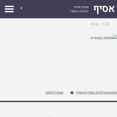
אסיף
שנתון איגוד

ישיבות ההסדר
עמוד
קבצים
ראשי
חיפוש בוורדפרס בספריית אסיף
עצות לחיפוש
