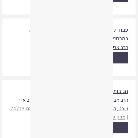
בודת ה' בשמחה שבארץ ישראל והשלכותיה
מבחנים מעשיים
רב ארי שבט
ותאזרני שמחה
|
דברי שיר
|
תשפד
קריאת המאמר
גובות
רב אברהם מנחם הורוויץ
,
הרב איתן קופיאצקי
,
הרב ארי
בט
,
הרב אשר סבג
,
יהורם לשם
,
שאול בר אילן
המעין 247
מכון שלמה אומן
|
תשפד
קריאת המאמר