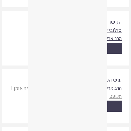
קשר של מרן הרב קוק הצעיר עם הרב חיים
ולובייצ'יק ('בריסקר')
רב ארי שבט
לאורו
|
תשעט
קריאת המאמר
ש הערות בענייני רבי עקיבא ומרד בר כוכבא
רב ארי שבט
,
נתנאל שבט
המעין 229
|
מכון שלמה אומן
|
שעט
קריאת המאמר