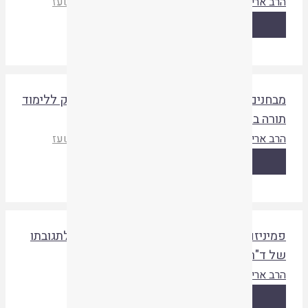
רב ארי שבט
אסיף ד
|
איגוד ישיבות ההסדר
|
תשעז
קריאת המאמר
בחנים מעשיים המבטאים את אהדת הרב קוק ללימוד
ורה ביקורתי-מדעי – עם הוספות חשובות
רב ארי שבט
אסיף ד
|
איגוד ישיבות ההסדר
|
תשעז
קריאת המאמר
מיניזם אורתודוקסי= אגואיזם דתי (תשובה לתגובתו
ל ד"ר יואל וולוולסקי, 'צהר' יא)
רב ארי שבט
צהר יג
|
צהר
|
תשסג
קריאת המאמר