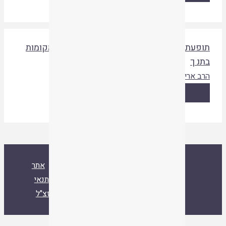
ופעת השמות הכפולים והכינויים לאישים ומקומות
תנ ך
רב ארי שבט
עלוני ממרא 123
|
ניר
|
תשעא
קריאת המאמר
ספרייה
אסיף
אודות
צור קשר
אתר
איגוד ישיבות ההסדר
עלו לאחרונה
תנאי
שימוש
הרב ד"ר שמואל עמוס סמואל זצ"ל