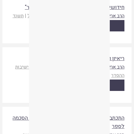
ידושי הלכה ומנהג במדרש "פרקי רבי אליעזר"
רב ארי שבט
טללי אורות ה
|
מכללת אורות ישראל
|
תשנד
קריאת המאמר
יאיון ודו שיח נדיר עם מרן הראיה קוק
רב ארי שבט
,
הרב צוריאל חלמיש
אסיף ו
|
איגוד ישיבות
הסדר
|
תשעט
קריאת המאמר
תכתבות בין הראיה קוק והדבר אברהם בעניין הסכמה
ספר