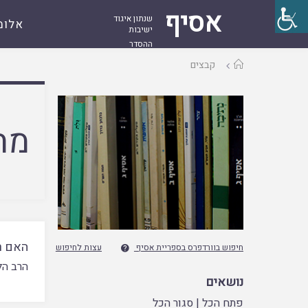
אסיף
שנתון איגוד
אלומ
ישיבות
ההסדר
עמוד
קבצים
ראשי
מח
האם רא
חיפוש בוורדפרס בספריית אסיף
עצות לחיפוש

הרב הל
נושאים
פתח הכל
|
סגור הכל