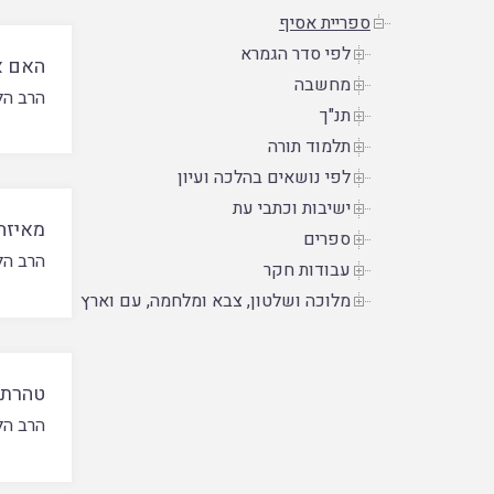
ספריית אסיף
לפי סדר הגמרא
האם א
מחשבה
הרב הל
תנ"ך
תלמוד תורה
לפי נושאים בהלכה ועיון
ישיבות וכתבי עת
מאיזה
ספרים
הרב הל
עבודות חקר
מלוכה ושלטון, צבא ומלחמה, עם וארץ
טהרת 
הרב הל