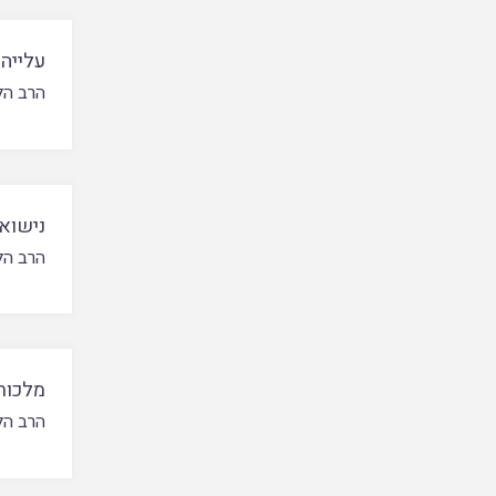
עלייה 
הרב הל
נישוא
הרב הל
מלכות
הרב הל