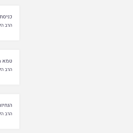
כניסת 
הרב הל
טמא מ
הרב הל
הנחיו
הרב הל