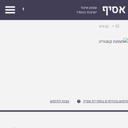
אסיף
שנתון איגוד

ישיבות ההסדר
עמוד
קבצים
ראשי
חיפוש בוורדפרס בספריית אסיף
עצות לחיפוש
