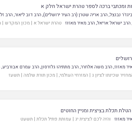
ת ומכתבי ברכה לספר טהרת ישראל חלק א
יגדֹר נבנצל
,
הרב אריה שטרן (רב העיר ירושלים)
,
הרב דוב ליאור
,
הרב זלמ
הרב ישראל אריאל
,
הרב מאיר מאזוז
טהרת ישראל א
|
מכון המקדש
|
ת
רושלים
יר מאזוז
,
הרב משה אלחרר
,
הרב מתתיהו גלזרסון
,
הרב עמרם אבורביע
,
ה
מחזיר שכינתו לציון ג
|
המזרחי העולמי
, |
מכון תורת שלמה
|
תשעז
 הטלת תכלת בציצית ומניין החוטים
יר מאזוז
והיה לכם לציצית יג
|
עמותת פתיל תכלת
|
תשעט