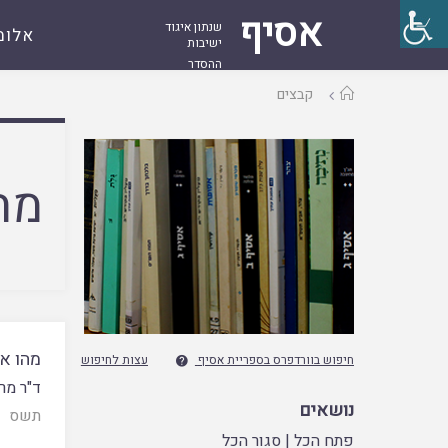
אסיף
שנתון איגוד
אלומ
ישיבות
ההסדר
עמוד
קבצים
ראשי
מח
מהו אי
חיפוש בוורדפרס בספריית אסיף
עצות לחיפוש

ד"ר מר
נושאים
תשס
פתח הכל
|
סגור הכל