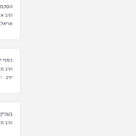
הסכמו
הרב אב
אריאל
,
רמזי י
הרב מא
יניב
ה
בעניין
הרב מא