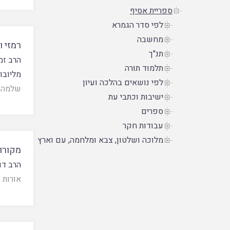
ספריית אסיף
לפי סדר הגמרא
מחשבה
רמזי ו
תנ"ך
הרב זמ
תלמוד תורה
מליובו
לפי נושאים בהלכה ועיון
שלמה
ישיבות וכתבי עת
ספרים
עבודות חקר
מלוכה ושלטון, צבא ומלחמה, עם וארץ
מקורות
הרב דו
אורות
|