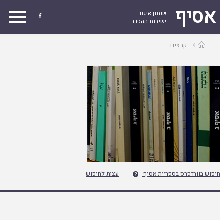
אסיף
שנתון איגוד

ישיבות ההסדר
עמוד
קבצים
ראשי
חיפוש בוורדפרס בספריית אסיף
עצות לחיפוש
