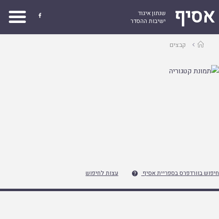
אסיף
שנתון איגוד

ישיבות ההסדר
עמוד
קבצים
ראשי
חיפוש בוורדפרס בספריית אסיף
עצות לחיפוש
