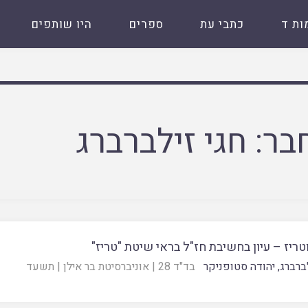
ות ד
כתבי עת
ספרים
היו שותפים
בר:
חגי זילברברג
טריז – עיון בחשיבת חז"ל בראי שיטת "טריז"
לברברג
,
יהודה סטופניקר
בד"ד 28
|
אוניברסיטת בר אילן
|
תשעד