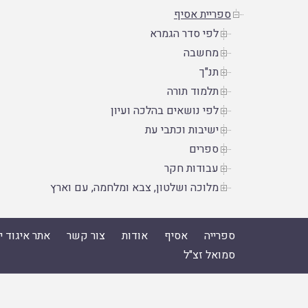
ספריית אסיף
לפי סדר הגמרא
מחשבה
תנ"ך
תלמוד תורה
לפי נושאים בהלכה ועיון
ישיבות וכתבי עת
ספרים
עבודות חקר
מלוכה ושלטון, צבא ומלחמה, עם וארץ
ספרייה
אסיף
אודות
צור קשר
אתר איגוד 
סמואל זצ"ל
ספרייה
|
אסיף
|
אודות
|
צור קשר
|
אתר איגוד ישיבות הה