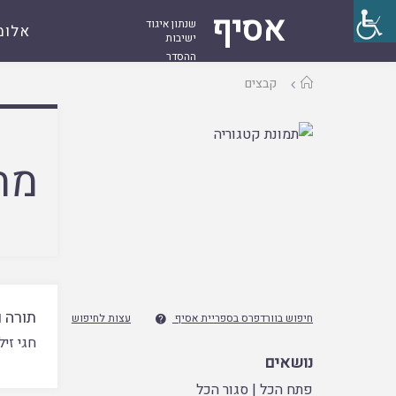
אסיף
שנתון איגוד
אלומ
ישיבות
ההסדר
עמוד
קבצים
ראשי
מח
תורה ו
חיפוש בוורדפרס בספריית אסיף
עצות לחיפוש

חגי זי
נושאים
פתח הכל
|
סגור הכל