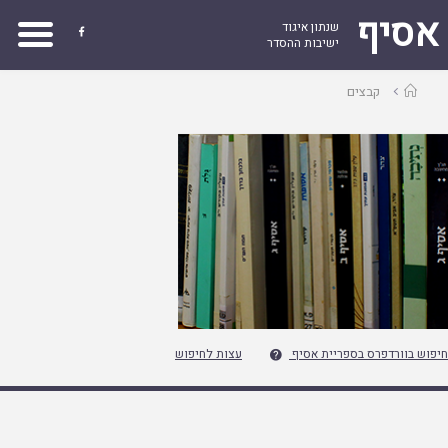
אסיף
שנתון איגוד

ישיבות ההסדר
עמוד
קבצים
ראשי
חיפוש בוורדפרס בספריית אסיף
עצות לחיפוש
