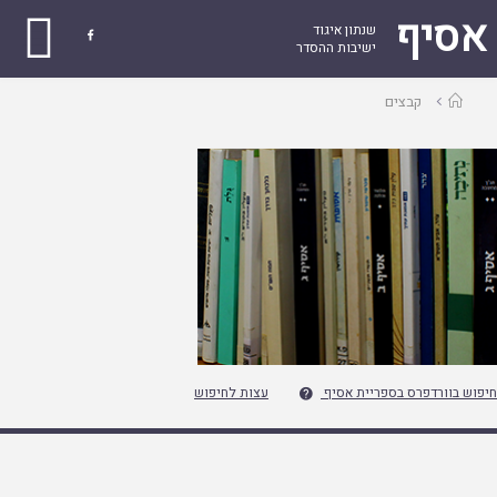
אסיף
שנתון איגוד

ישיבות ההסדר
עמוד
קבצים
ראשי
חיפוש בוורדפרס בספריית אסיף
עצות לחיפוש
