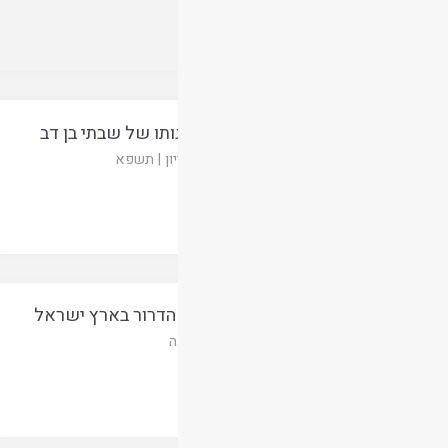
יסודות למהפכה משיחית: מבוא להגותו של שבתי בן דב
יותם משה הלפרין
תזה
|
אוניברסיטת בן גוריון
|
תשפא
קריאת המאמר
עם ארץ חירות – תובנות על כלכלת הדרור בארץ ישראל
יותם משה הלפרין
אביע יז
|
עתניאל
|
תשעה
קריאת המאמר