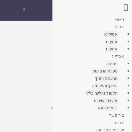
אסיף
שנתון איגוד

ישיבות ההסדר
ראשי
עמוד
אסיף
קבצים
ראשי
אסיף א
אסיף ב
אסיף ג
אסיף ג
פתיחה
משנת הרב קוק
מחשבה ותנ"ך
הארץ ומצוותיה
תלמוד והלכה כללי
אישים ושיטות
חיפוש בוורדפרס בספריית אסיף
עצות
בבא מציעא
אם החיפוש שלנו לא מפנה לתוצאות, אל

לחיפוש
צור קשר
תתייאשו ונסו גם את חיפוש גוגל
אודות
נושאים
ישיבות וכתבי עת