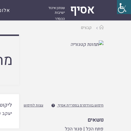
אסיף
שנתון איגוד
אלומ
ישיבות
ההסדר
עמוד
קבצים
ראשי
מח
ליקוט 
חיפוש בוורדפרס בספריית אסיף
עצות לחיפוש

יעקב ק
נושאים
פתח הכל
|
סגור הכל