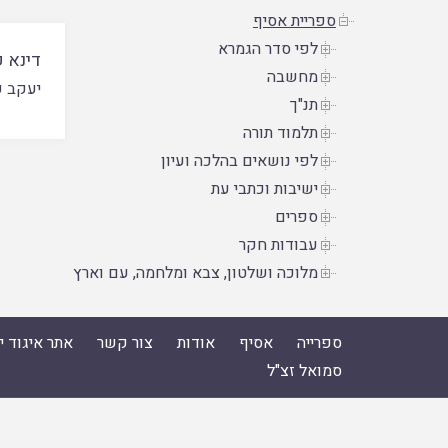
ספריית אסיף
לפי סדר הגמרא
דינא 
מחשבה
יעקב ק
תנ"ך
תלמוד תורה
לפי נושאים בהלכה ועיון
ישיבות וכתבי עת
ספרים
עבודות חקר
מלוכה ושלטון, צבא ומלחמה, עם וארץ
ספרייה
אסיף
אודות
צור קשר
אתר איגוד 
סמואל זצ"ל
ספרייה
|
אסיף
|
אודות
|
צור קשר
|
אתר איגוד ישיבות הה