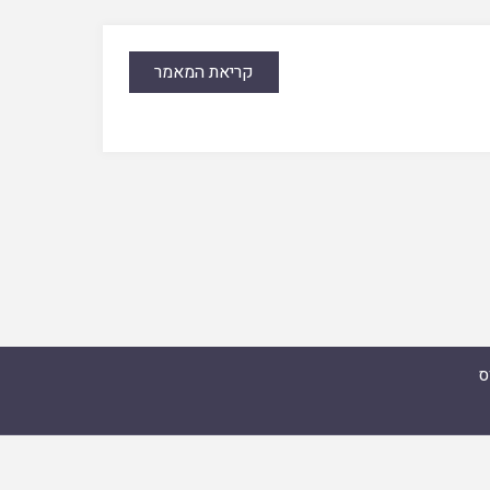
קריאת המאמר
ס
מואל זצ"ל