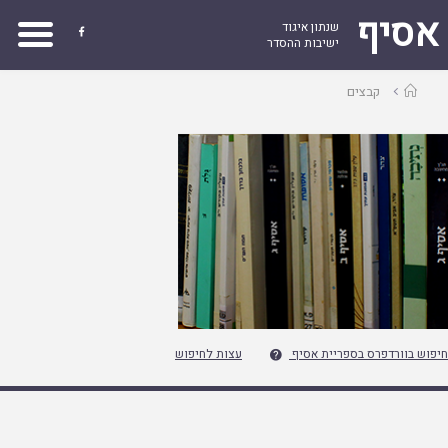
אסיף
שנתון איגוד

ישיבות ההסדר
עמוד
קבצים
ראשי
חיפוש בוורדפרס בספריית אסיף
עצות לחיפוש
