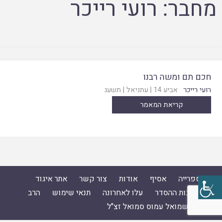
מחבר:
רועי רייכר
חכם תם ומשה רבנו
רועי רייכר
אביע 14
|
עתניאל
|
תשעג
קריאת המאמר
ספרייה
אסיף
אודות
צור קשר
אתר איגוד
ישיבות ההסדר
עלו לאחרונה
תנאי שימוש
הרב
ד"ר שמואל עמוס סמואל זצ"ל