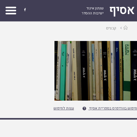
אסיף
שנתון איגוד

ישיבות ההסדר
עמוד
קבצים
ראשי
חיפוש בוורדפרס בספריית אסיף
עצות לחיפוש
