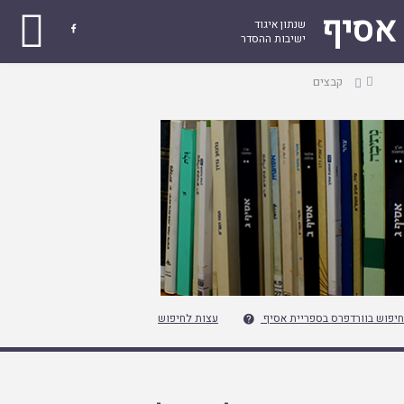
אסיף
שנתון איגוד

ישיבות ההסדר
עמוד
קבצים
ראשי
חיפוש בוורדפרס בספריית אסיף
עצות לחיפוש
