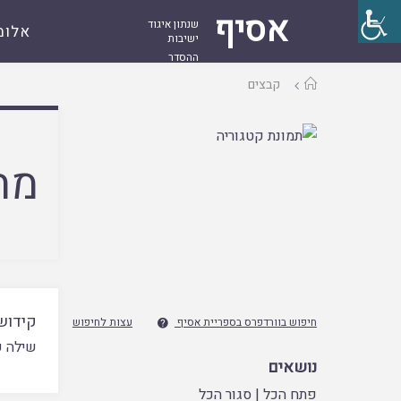
אסיף
שנתון איגוד
אלומ
ישיבות
ההסדר
עמוד
קבצים
ראשי
מח
קידושי
חיפוש בוורדפרס בספריית אסיף
עצות לחיפוש

שילה פ
נושאים
פתח הכל
|
סגור הכל