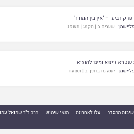
פרק רביעי – 'אין בין המודר'
ליישמן
שערים ב
|
תקוע
|
תשפג
 שטרא זייפא ומיגו להוציא
ליישמן
ישא מדברתיך ב
|
תשעח
ישיבות ההסדר
עלו לאחרונה
תנאי שימוש
הרב ד"ר שמואל עמו
סדר
|
עלו לאחרונה
|
תנאי שימוש
|
הרב ד"ר שמואל עמוס ס