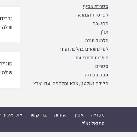
ספריית אסיף
לפי סדר הגמרא
נדרים 
מחשבה
שילה פ
תנ"ך
תלמוד תורה
לפי נושאים בהלכה ועיון
ישיבות וכתבי עת
סוגיית
ספרים
שילה פ
עבודות חקר
מלוכה ושלטון, צבא ומלחמה, עם וארץ
ספרייה
אסיף
אודות
צור קשר
אתר איגוד 
סמואל זצ"ל
ספרייה
|
אסיף
|
אודות
|
צור קשר
|
אתר איגוד ישיבות הה