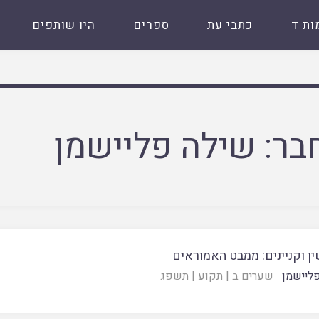
ות ד
כתבי עת
ספרים
היו שותפים
בר:
שילה פליישמן
ן וקניינים: ממבט האמוראים
ליישמן
שערים ב
|
תקוע
|
תשפג