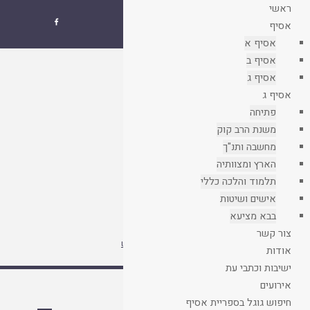
ראשי
אסיף
שנתון איגוד

אסיף
ישיבות ההסדר
אסיף א
אסיף ב
עמוד
קבצים
אסיף ג
ראשי
אסיף ג
פתיחה
משנת הרב קוק
מחשבה ותנ"ך
הארץ ומצוותיה
תלמוד והלכה כללי
אישים ושיטות
בבא מציעא
צור קשר
חיפוש בוורדפרס בספריית אסיף
עצות לחיפוש

אודות
ישיבות וכתבי עת
אירועים
חיפוש גוגל בספריית אסיף