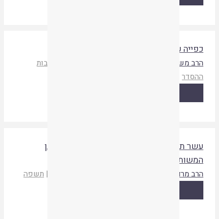
פייה על המצוות
רב משה גרינהוט
אלומות א
,
אסיף יא
|
איגוד ישיבות
הסדר
|
תשפו
קריאת המאמר
שר תקנות עזרא – מקורן, משמעותן, ותכליתן
משותפת
רב מרדכי חיון
אלומות א
|
איגוד ישיבות ההסדר
|
תשפה
קריאת המאמר