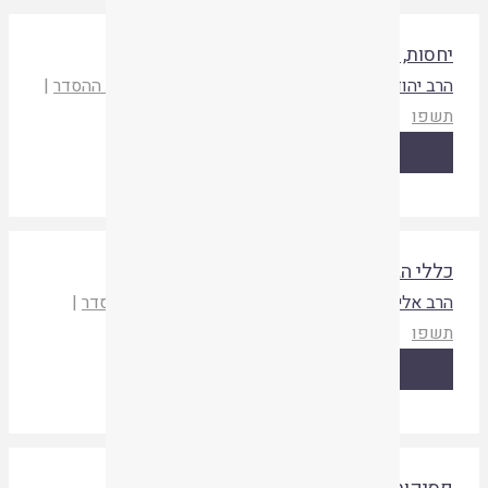
חסות, קוונטים, קו ועיגול
רב יהודה רוט
אלומות א
,
אסיף יא
|
איגוד ישיבות ההסדר
|
שפו
קריאת המאמר
ללי הגר"ח מבריסק בביאור הרמב"ם
רב אלישע פרידמן
אלומות א
|
איגוד ישיבות ההסדר
|
שפו
קריאת המאמר